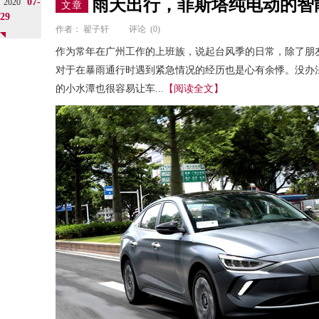
雨天出行，菲斯塔纯电动的智
07-
2020
文章
29
作者：
翟子轩
评论
(0)
作为常年在广州工作的上班族，说起台风季的日常，除了朋
对于在暴雨通行时遇到紧急情况的经历也是心有余悸。没办
的小水潭也很容易让车...
【阅读全文】