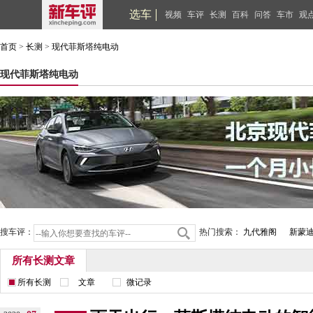
选车
视频
车评
长测
百科
问答
车市
观
首页
>
长测
>
现代菲斯塔纯电动
现代菲斯塔纯电动
搜车评：
热门搜索：
九代雅阁
新蒙
所有长测文章
所有长测
文章
微记录