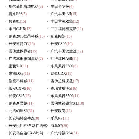
现代菲斯塔纯电动
(3)
丰田卡罗拉
(4)
蔚来ES6
(5)
广汽丰田iA5
(15)
领克01
(15)
丰田雷凌双擎
(12)
丰田C-HR
(12)
二手福特福克斯
(12)
别克2018款昂科威
(15)
别克阅朗
(15)
长安睿骋CC
(16)
长安CS95
(10)
雪佛兰探界者
(15)
广汽丰田汉兰达
(12)
广汽本田雅阁混动
(7)
江淮瑞风A60
(11)
宝骏510
(11)
东风风行F600
(6)
东南DX3
(11)
讴歌CDX
(11)
别克昂科威
(11)
雪佛兰科沃兹
(17)
长安CX70
(16)
奇瑞艾瑞泽5
(16)
长安CS15
(16)
东风风行S500
(11)
别克新君越
(11)
雪佛兰迈锐宝XL
(18)
北汽幻速S6
(31)
长安欧尚
(12)
长安福特金牛座
(8)
乐风RV
(11)
长安悦翔V7自动挡约驾
海马S7
(26)
(9)
长安马自达CX-5约驾
广汽传祺GS4
(51)