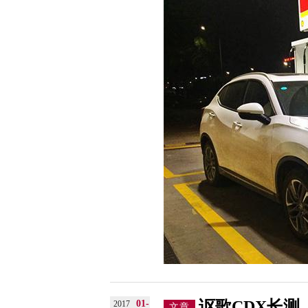
讴歌CDX长测
01-
2017
文章