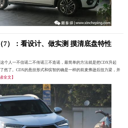
（7）：看设计、做实测 摸清底盘特性
我这个人一不信谣二不传谣三不造谣，最简单的方法就是把CDX升起
了然了。CDX的悬挂形式和缤智的确是一样的前麦弗逊后扭力梁，并
读全文】