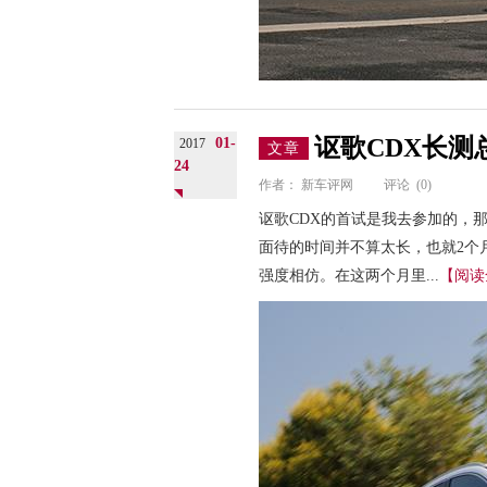
讴歌CDX长测
01-
2017
文章
24
作者：
新车评网
评论
(0)
讴歌CDX的首试是我去参加的，
面待的时间并不算太长，也就2个月
强度相仿。在这两个月里...
【阅读