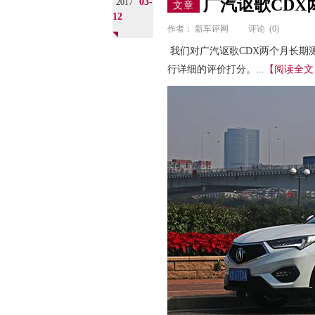
广汽讴歌CD
03-
2017
文章
12
作者：
新车评网
评论
(0)
我们对广汽讴歌CDX两个月长期
行详细的评价打分。...
【阅读全文