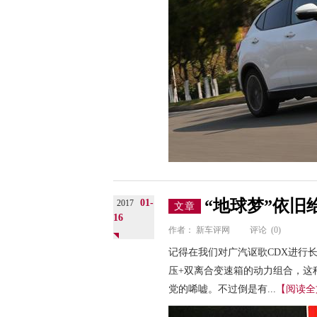
“地球梦”依旧
01-
2017
文章
16
作者：
新车评网
评论
(0)
记得在我们对广汽讴歌CDX进行
压+双离合变速箱的动力组合，这
党的唏嘘。不过倒是有...
【阅读全