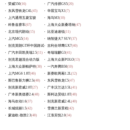
荣威550
(16)
广汽传祺GS5
(20)
东风雪铁龙C4L
(45)
华晨宝马X1
(7)
上汽通用五菱宝骏
海马M3
(10)
630
科鲁兹赛车
(16)
(67)
上海大众新桑塔纳
(47)
北京现代朗动
(15)
比亚迪速锐
(11)
上汽MG5
(14)
纳智捷大7 SUV
(37)
别克英朗GT环中国路试
吉利全球鹰GX7
(40)
(54)
广汽丰田凯美瑞2.5
(11)
奇瑞瑞麒G3
(41)
别克君越混合动力版
上海大众新POLO
(13)
(14)
上海大众新帕萨特
(38)
一汽奔腾B50
(10)
上汽MG6 1.8T
(46)
新赛欧两厢1.2L
(12)
斯巴鲁新力狮2.5i
(48)
东风雪铁龙C5
(47)
别克新君威2.0T
(27)
广丰汉兰达3.5L
(41)
广本新奥德赛2.4
(48)
斯柯达昊锐1.8T
(48)
海马欢动1.6
(37)
别克新君威2.4L
(40)
长城炫丽1.5
(42)
雪佛兰新景程
(42)
蒙迪欧-致胜2.3
(48)
江淮宾悦2.0
(34)