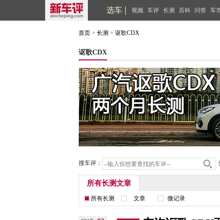
选车
视频
车评
长测
百科
问答
车
首页
>
长测
>
讴歌CDX
讴歌CDX
搜车评：
所有长测文章
所有长测
文章
微记录