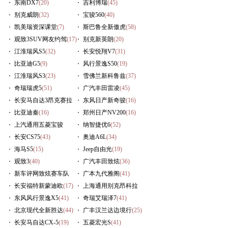
(10)
东南DX7
(20)
吉利博瑞
(45)
别克威朗
(32)
宝骏560
(40)
凯美瑞资深课堂
(7)
斯巴鲁全新傲虎
(58)
观致3SUV网友约驾
(17)
别克新英朗
(20)
江淮瑞风S5
(32)
长安悦翔V7
(31)
比亚迪G5
(9)
风行景逸S50
(19)
江淮瑞风S3
(23)
雪佛兰新科鲁兹
(37)
奇瑞瑞虎5
(51)
广汽丰田雷凌
(45)
长安马自达3昂克赛拉
东风日产新奇骏
(16)
(29)
比亚迪秦
(16)
郑州日产NV200
(16)
上汽通用五菱宝骏
纳智捷优6
(52)
730
长安CS75
(57)
(43)
奥迪A6L
(34)
海马S5
(15)
Jeep自由光
(19)
观致3
(40)
广汽丰田致炫
(36)
新车评网致炫赛车队
广本九代雅阁
(41)
(236)
长安福特新蒙迪欧
(17)
上海通用别克昂科拉
东风风行景逸X5
(41)
(16)
奇瑞艾瑞泽7
(41)
北京现代全新胜达
(44)
广丰汉兰达边境行
(25)
长安马自达CX-5
(19)
五菱宏光S
(41)