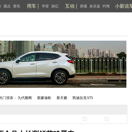
用车
互动
小新说
市
观点
资讯
学堂
游记
部落
欢乐送
约驾
热门搜索：
九代雅阁
新蒙迪欧
新天籁
凯迪拉克ATS