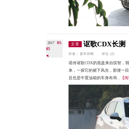
讴歌CDX长测
01-
2017
文章
05
作者：
新车评网
评论
(0)
谣传讴歌CDX的底盘来自缤智，
来，一探它的裙下风光，那便一目
且也是中置油箱的车身布局...
【阅