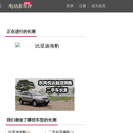
车
电动新车评
｜
｜
登录
注册
设为首页
正在进行的长测
我们都做了哪些车型的长测
比亚迪海豹
(4)
二手起亚狮跑
(3)