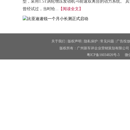
型，采用1.5T涡轮增压发动机+6前速双离合的动力系统。 其
曾经试过，当时给...
【阅读全文】
关于我们
|
版权声明
|
隐私保护
|
常见问题
|
广告投
版权所有：广州新车评企业营销策划有限公司 
粤ICP备16034826号-5
微信