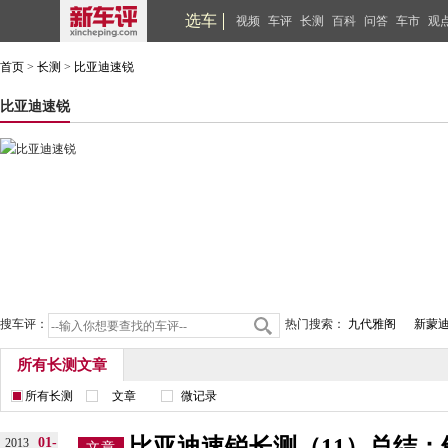
选车
视频
车评
长测
百科
问答
车市
观
首页
>
长测
>
比亚迪速锐
比亚迪速锐
搜车评：
热门搜索：
九代雅阁
新蒙
所有长测文章
所有长测
文章
微记录
比亚迪速锐长测（11）总结：
01-
2013
文章