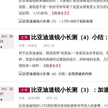
比亚迪速锐刚来编辑部时，大家都忙着去体验遥控驾驶的乐
层面，速锐是不是一款好开的车呢？还是从那套惹人关注的
说起吧。 1.5Ti发动...
【阅读全文】
比亚迪速锐小长测（4）小结
12-
2012
文章
21
作者：
钟永坚
评论
(0)
对于比亚迪速锐，我觉得用“表里如一“来形容会非常贴切。
样，而是外观和内饰都经过重新的设计，同样做到全新。几乎
测也有一段时...
【阅读全文】
比亚迪速锐小长测（3）：加
12-
2012
文章
17
作者：
新车评网
评论
(0)
比亚迪速锐的1.5TI涡轮增压发动机拥有非常惊人的参数，11